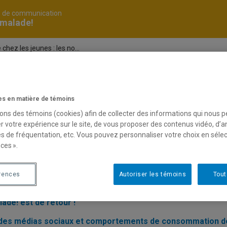
é de communication
 malade!
ez les jeunes : les no...
de
s en matière de témoins
sons des témoins (cookies) afin de collecter des informations qui nous 
r votre expérience sur le site, de vous proposer des contenus vidéo, d’a
tion de myopie chez les jeunes : les nouvelles technologi
es de fréquentation, etc. Vous pouvez personnaliser votre choix en séle
ir par texto auprès des jeunes : un nouveau mode d’interve
ces ».
es d’aujourd’hui : désengagés ou engagés autrement?
rences
Autoriser les témoins
Tout
e chez les jeunes… une prise de risque porteuse de sens»
lade! est de retour !
des médias sociaux et comportements de consommation de