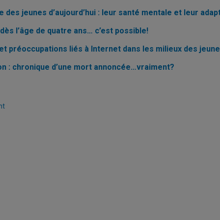
e des jeunes d’aujourd’hui : leur santé mentale et leur adap
 dès l’âge de quatre ans… c’est possible!
et préoccupations liés à Internet dans les milieux des jeun
on : chronique d’une mort annoncée…vraiment?
nation
nt
cations