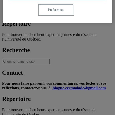
Témoignages de chercheurs
Capsules vidéos
Préférences
Archives
Répertoire
Pour trouver un chercheur expert en jeunesse du réseau de
l’Université du Québec.
Recherche
Contact
Pour nous faire parvenir vos commentaires, vos textes et vos
réflexions, contactez-nous à
blogue.cestmalade@gmail.com
Répertoire
Pour trouver un chercheur expert en jeunesse du réseau de
l’Université du Québec.