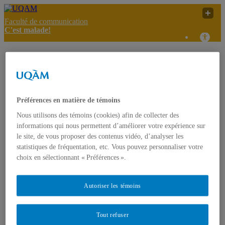
Faculté de communication
C'est malade!
C'est
UQAM
C'est malade!
Contact
malade!
Accueil
Préférences en matière de témoins
À propos
Présentation
Nous utilisons des témoins (cookies) afin de collecter des
Projet FODAR
informations qui nous permettent d’améliorer votre expérience sur
L’équipe
le site, de vous proposer des contenus vidéo, d’analyser les
Contact
statistiques de fréquentation, etc. Vous pouvez personnaliser votre
Articles informatifs
choix en sélectionnant « Préférences ».
Références sur la vie des jeunes
Infos public cible
Textes de référence
Autoriser les témoins
Effets des médias sur les jeunes
Productions/interventions inspirantes
Témoignages
Témoignages de professionnels
Tout refuser
Témoignages de jeunes