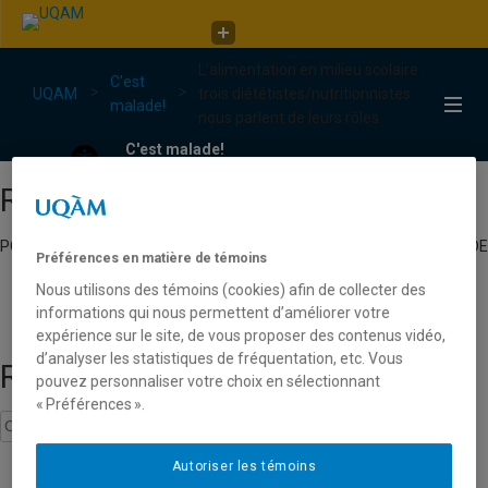
Faculté de communication
L’alimentation en milieu scolaire :
C'est malade!
C'est
UQAM
trois diététistes/nutritionnistes
malade!
nous parlent de leurs rôles
C'est malade!
Répertoire
POUR TROUVER UN CHERCHEUR EXPERT EN JEUNESSE DU RÉSEAU DE
Préférences en matière de témoins
L’UNIVERSITÉ DU QUÉBEC.
Nous utilisons des témoins (cookies) afin de collecter des
informations qui nous permettent d’améliorer votre
expérience sur le site, de vous proposer des contenus vidéo,
d’analyser les statistiques de fréquentation, etc. Vous
Recherche
pouvez personnaliser votre choix en sélectionnant
« Préférences ».
Autoriser les témoins