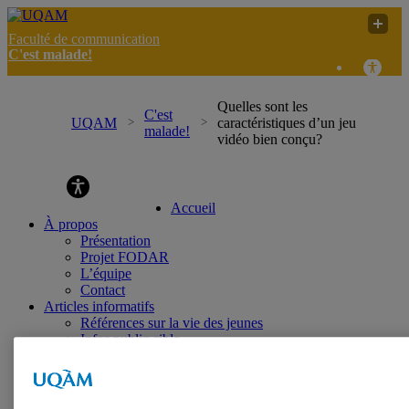
Faculté de communication
C'est malade!
Quelles sont les
C'est
UQAM
caractéristiques d’un jeu
malade!
vidéo bien conçu?
C'est malade!
Accueil
À propos
Présentation
Projet FODAR
L’équipe
Contact
Articles informatifs
Références sur la vie des jeunes
Infos public cible
Textes de référence
Effets des médias sur les jeunes
Productions/interventions inspirantes
Témoignages