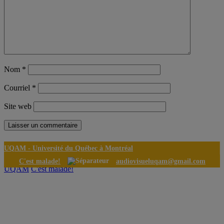
Nom
*
Courriel
*
Site web
UQAM -
Université du Québec à Montréal
C'est malade!
audiovisueluqam@gmail.com
UQAM
C'est malade!