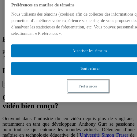
Témoignages de professionnels
Préférences en matière de témoins
Témoignages de jeunes
Nous utilisons des témoins (cookies) afin de collecter des informations 
Témoignages de chercheurs
Capsules vidéos
permettent d’améliorer votre expérience sur le site, de vous proposer de
Archives
d’analyser les statistiques de fréquentation, etc. Vous pouvez personnalis
sélectionnant « Préférences ».
Répertoire
Autoriser les témoins
Pour trouver un chercheur expert en jeunesse du réseau de
l’Université du Québec.
Tout refuser
Recherche
Préférences
Quelles sont les caractéristiques d’un jeu
vidéo bien conçu?
Oeuvrant dans l’industrie du jeu vidéo depuis plus de vingt ans,
notamment en tant que développeur, Anthony Gurr se passionne
pour tout ce qui entoure les mondes virtuels. Détenteur d’une
maîtrise en technologie éducative de l’
Université Simon Fraser
de