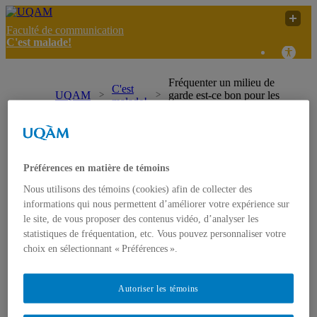
Faculté de communication
C'est malade!
Fréquenter un milieu de
C'est
UQAM
garde est-ce bon pour les
malade!
enfants ?
C'est malade!
Accueil
Préférences en matière de témoins
À propos
Présentation
Nous utilisons des témoins (cookies) afin de collecter des
Projet FODAR
informations qui nous permettent d’améliorer votre expérience sur
L’équipe
le site, de vous proposer des contenus vidéo, d’analyser les
Contact
statistiques de fréquentation, etc. Vous pouvez personnaliser votre
Articles informatifs
choix en sélectionnant « Préférences ».
Références sur la vie des jeunes
Infos public cible
Textes de référence
Effets des médias sur les jeunes
Autoriser les témoins
Productions/interventions inspirantes
Témoignages