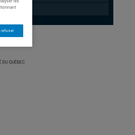
nalyser les
ctionnant
 refuser
É DU QUÉBEC.