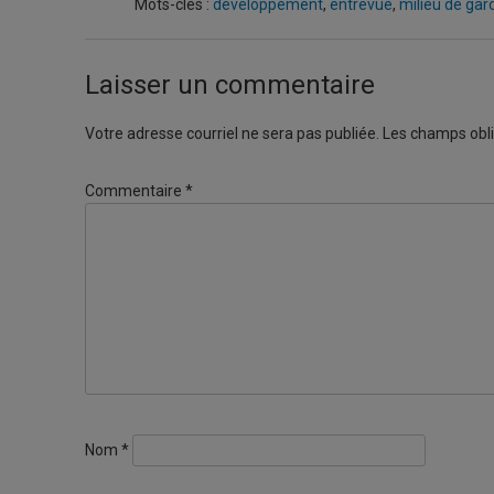
Mots-clés :
développement
,
entrevue
,
milieu de gar
Laisser un commentaire
Votre adresse courriel ne sera pas publiée.
Les champs obli
Commentaire
*
Nom
*