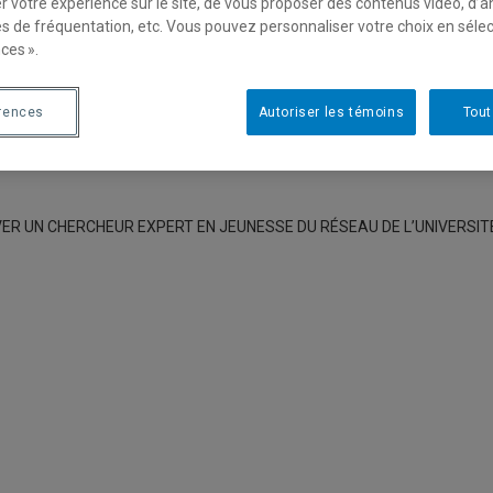
r votre expérience sur le site, de vous proposer des contenus vidéo, d’a
es de fréquentation, etc. Vous pouvez personnaliser votre choix en séle
ces ».
rences
Autoriser les témoins
Tout
R UN CHERCHEUR EXPERT EN JEUNESSE DU RÉSEAU DE L’UNIVERSIT