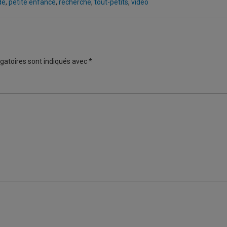
de
,
petite enfance
,
recherche
,
tout-petits
,
video
gatoires sont indiqués avec
*