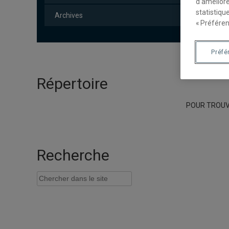
d’améliore
statistiqu
Archives
« Préféren
Préfé
Répertoire
POUR TROUVE
Recherche