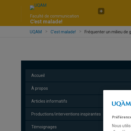
Faculté de communication
C'est malade!
UQAM
C'est malade!
Fréquenter un milieu de g
Accueil
À propos
Articles informatifs
Productions/interventions inspirantes
Préférence
Nous utili
Témoignages