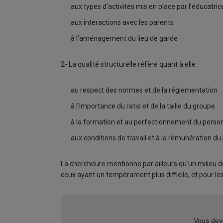
aux types d’activités mis en place par l’éducatric
aux interactions avec les parents
à l’aménagement du lieu de garde
2- La qualité structurelle réfère quant à elle :
au respect des normes et de la réglementation
à l’importance du ratio et de la taille du groupe
à la formation et au perfectionnement du perso
aux conditions de travail et à la rémunération du
La chercheure mentionne par ailleurs qu’un milieu d
ceux ayant un tempérament plus difficile, et pour les 
Vous deve