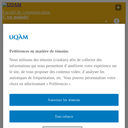
Faculté de communication
C'est malade!
Fréquenter un milieu de
C'est
UQAM
garde est-ce bon pour les
malade!
enfants ?
Préférences en matière de témoins
C'est malade!
Nous utilisons des témoins (cookies) afin de collecter des
Accueil
informations qui nous permettent d’améliorer votre expérience sur
À propos
le site, de vous proposer des contenus vidéo, d’analyser les
Présentation
statistiques de fréquentation, etc. Vous pouvez personnaliser votre
Projet FODAR
choix en sélectionnant « Préférences ».
L’équipe
Contact
Articles informatifs
Autoriser les témoins
Références sur la vie des jeunes
Infos public cible
Textes de référence
Effets des médias sur les jeunes
Tout refuser
Productions/interventions inspirantes
Témoignages