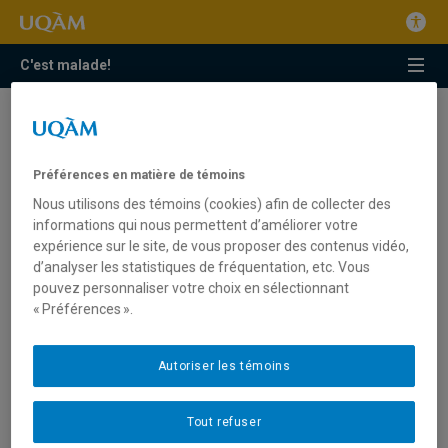
C'est malade!
petite enfance
Fréquenter un milieu de garde est-ce bon pour les
Préférences en matière de témoins
enfants ?
Nous utilisons des témoins (cookies) afin de collecter des
informations qui nous permettent d’améliorer votre
La santé dentaire des tout-petits : comment
expérience sur le site, de vous proposer des contenus vidéo,
prévenir les problèmes et mieux sensibiliser?
Portrait d’une hygiéniste dentaire passionnée
d’analyser les statistiques de fréquentation, etc. Vous
pouvez personnaliser votre choix en sélectionnant
Lancement d’une nouvelle vitrine portant sur les
« Préférences ».
enfants de 0 à 5 ans et leurs milieux de vie
Autoriser les témoins
Tout refuser