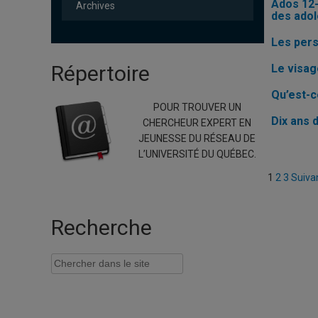
Ados 12-
Archives
des ado
Les pers
Répertoire
Le visag
Qu’est-c
POUR TROUVER UN
Dix ans 
CHERCHEUR EXPERT EN
JEUNESSE DU RÉSEAU DE
L’UNIVERSITÉ DU QUÉBEC.
Pagi
1
2
3
Suiva
des
Recherche
publi