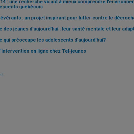
14 : une recherche visant à mieux comprendre l’environneme
lescents québécois
évérants : un projet inspirant pour lutter contre le décroc
e des jeunes d’aujourd’hui : leur santé mentale et leur adap
e qui préoccupe les adolescents d’aujourd’hui?
d’intervention en ligne chez Tel-jeunes
nation
nt
cations