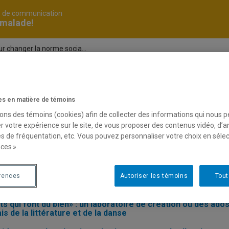
é de communication
 malade!
 changer la norme socia...
lescents
s en matière de témoins
sons des témoins (cookies) afin de collecter des informations qui nous 
r votre expérience sur le site, de vous proposer des contenus vidéo, d’a
s’y prendre pour changer la norme sociale ?
es de fréquentation, etc. Vous pouvez personnaliser votre choix en séle
rporelle des adolescents québécois : sont-ils satisfaits?
ces ».
e chez les jeunes… une prise de risque porteuse de sens»
rences
Autoriser les témoins
Tout
s médicaments et les drogues sont sources de divertisseme
s qui font du bien» : un laboratoire de création où des ados
ais de la littérature et de la danse