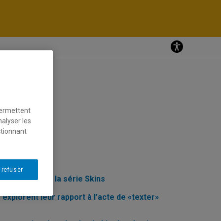
permettent
nalyser les
ctionnant
 refuser
nt: le cas de la série Skins
 explorent leur rapport à l’acte de «texter»