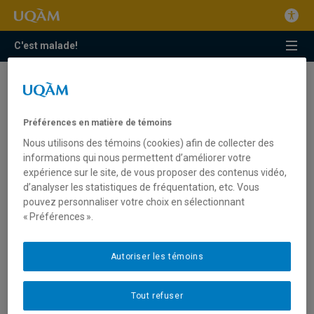
C'est malade!
activité physique
Comment s’y prendre pour changer la norme
Préférences en matière de témoins
sociale ?
Nous utilisons des témoins (cookies) afin de collecter des
informations qui nous permettent d’améliorer votre
«Des mots qui font du bien» : un laboratoire de
expérience sur le site, de vous proposer des contenus vidéo,
création où des ados explorent leur rapport à l’acte
de «texter» par le biais de la littérature et de la
d’analyser les statistiques de fréquentation, etc. Vous
danse
pouvez personnaliser votre choix en sélectionnant
« Préférences ».
Ados 12-14 : une recherche visant à mieux
comprendre l’environnement socioculturel et les
habitudes de vie des adolescents québécois
Autoriser les témoins
Création et récréation : un outil ludo-éducatif
apprécié des intervenants des services de garde en
milieu scolaire
Tout refuser