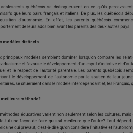
 adolescents québécois se distingueraient en ce qu’ils percevraie
issifs que leurs pairs français et italiens. De plus, les québécois d
cquisition d’autonomie. En effet, les parents québécois commenc
portement de leurs ados bien avant les parents des deux autres pays.
x modèles distincts
x principaux modèles semblent dominer lorsqu’on compare les relati
dividualisme et favorise le développement d’un esprit d’initiative et d’aut
uel et le respect de l’autorité parentale. Les parents québécois s
orisant le développement de l’autonomie par le soutien de leur jeune 
ritaires, se situeraient dans le modèle interdépendant et, les Français, 
 meilleure méthode?
 méthodes éducatives varient non seulement selon les cultures, mai
te-t-il une façon de faire qui soit meilleure que l’autre? Tout dépend 
icaine qui prévaut, c’est-à-dire qu’on considère l’initiative et l’aut