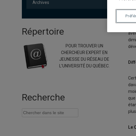
Archives
Préfé
l’im
leu
Répertoire
avec
dim
POUR TROUVER UN
dév
CHERCHEUR EXPERT EN
JEUNESSE DU RÉSEAU DE
Dif
L’UNIVERSITÉ DU QUÉBEC.
Cer
dava
moi
Recherche
que 
éta
plus
Le 