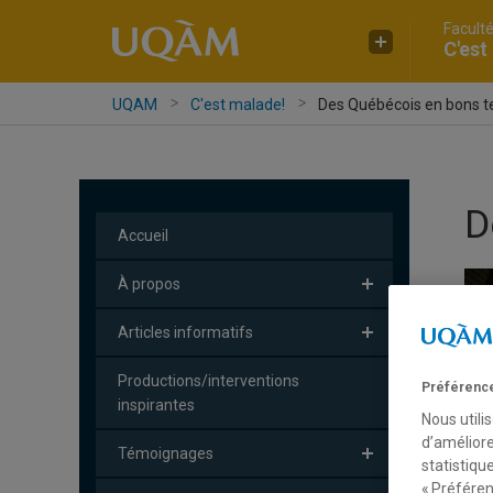
Facult
C'est
UQAM
C'est malade!
Des Québécois en bons t
D
Accueil
À propos
Articles informatifs
Productions/interventions
Préférence
inspirantes
Nous utili
d’améliore
Témoignages
statistiqu
« Préféren