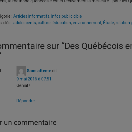
ens, la méthode québécoise est effectivement la meilleure… pour les Q
gorie :
Articles informatifs
,
Infos public cible
-clés :
adolescents
,
culture
,
éducation
,
environnement
,
Étude
,
relation
ommentaire sur “
Des Québécois en
”
Sans attente
dit :
9 mai 2016 à 07:51
Génial !
Répondre
er un commentaire