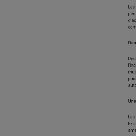
Les
perm
d’a
com
Deu
Deu
l’in
mut
pri
auto
Une
Les
Exis
amér