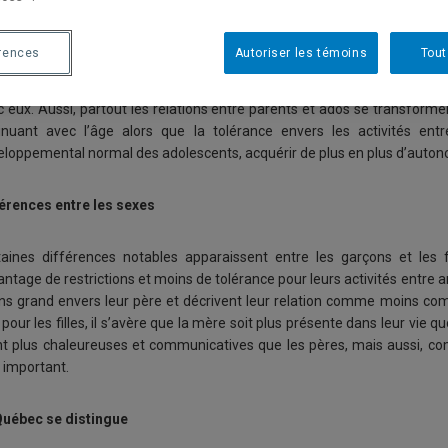
Dans leur ét
rences
Autoriser les témoins
Tout
pression des adolescents de trois origines différentes : québécoise, fra
r mère comme étant chaleureuse, affectueuse et communicative. Ils on
 eux. Aussi, partout les relations entre parents et ados se transforme
inuant avec l’âge alors que la tolérance envers les activités en
eloppemental normal des adolescents, acquérir de plus en plus d’auton
férences entre les sexes
taines différences notables apparaissent entre les garçons et les fi
ntage de restrictions et moins de tolérance pour leurs activités entre a
ns grand envers leur père et décrivent leur relation comme moins comm
pour les filles, il s’avère que la mère soit plus présente dans leur vie
nt plus chaleureuses et communicatives que les pères, mais aussi, co
 important.
Québec se distingue