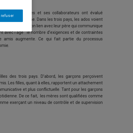
ude, Michel Claes et ses collaborateurs ont évalué
 refuser
nçaise et italienne. Dans les trois pays, les ados voient
t également un bon lien avec leur père qui communique
nt avec l’âge : le nombre d’exigences et de contraintes
tre amis augmente. Ce qui fait partie du processus
omie.
lles des trois pays. D’abord, les garçons perçoivent
mis. Les filles, quant à elles, rapportent un attachement
unicative et plus conflictuelle. Tant pour les garçons
 quotidienne. De ce fait, les mères sont qualifiées comme
mme exerçant un niveau de contrôle et de supervision