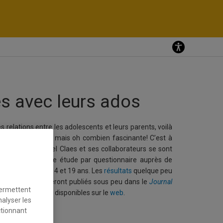
s avec leurs ados
s relations entre les adolescents et leurs parents, voilà
s simple du tout mais oh combien fascinante! C’est à
sychologue Michel Claes et ses collaborateurs se sont
éalisant une vaste étude par questionnaire auprès de
nts âgés entre 14 et 19 ans. Les
résultats
quelque peu
de cette étude seront publiés sous peu dans le
Journal
permettent
ce
,
mais sont déjà disponibles sur le
web
.
nalyser les
ctionnant
 chaleureux