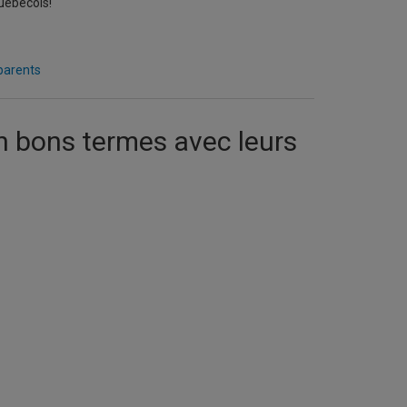
uébécois!
 parents
 bons termes avec leurs