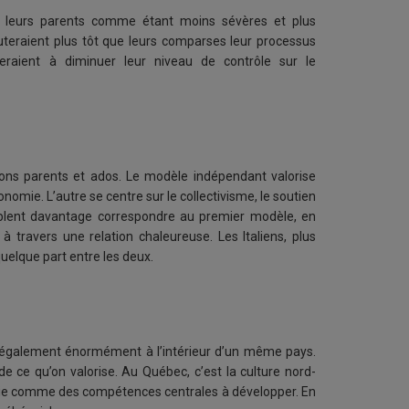
nt leurs parents comme étant moins sévères et plus
ébuteraient plus tôt que leurs comparses leur processus
eraient à diminuer leur niveau de contrôle sur le
ons parents et ados. Le modèle indépendant valorise
onomie. L’autre se centre sur le collectivisme, le soutien
emblent davantage correspondre au premier modèle, en
à travers une relation chaleureuse. Les Italiens, plus
quelque part entre les deux.
s également énormément à l’intérieur d’un même pays.
de ce qu’on valorise. Au Québec, c’est la culture nord-
onomie comme des compétences centrales à développer. En