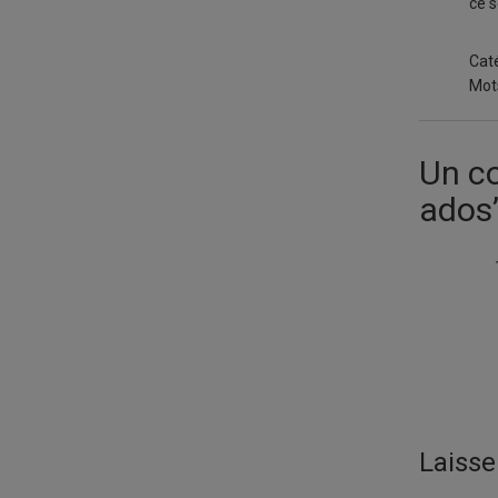
ce s
Caté
Mots
Un c
ados
Laiss