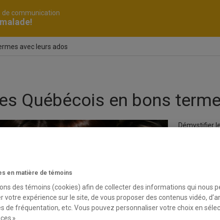
é de communication
 malade!
ermes avec leurs ados
es Québécois en bons terme
Démystifier le
une tâche pa
cela que le p
afférés en r
1256 adolesce
s en matière de témoins
surprenants 
sons des témoins (cookies) afin de collecter des informations qui nous 
of Adolescen
r votre expérience sur le site, de vous proposer des contenus vidéo, d’a
es de fréquentation, etc. Vous pouvez personnaliser votre choix en séle
Des parents
ces ».