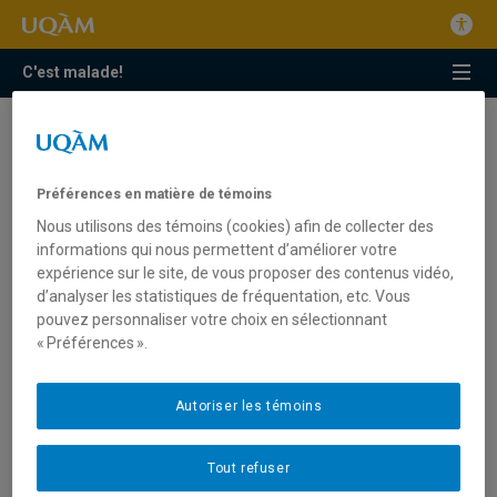
C'est malade!
éducation
La santé dentaire des tout-petits : comment
Préférences en matière de témoins
prévenir les problèmes et mieux sensibiliser?
Nous utilisons des témoins (cookies) afin de collecter des
Portrait d’une hygiéniste dentaire passionnée
informations qui nous permettent d’améliorer votre
expérience sur le site, de vous proposer des contenus vidéo,
L’éducation aux médias : une avenue intéressante
pour contribuer au bien-être des jeunes
d’analyser les statistiques de fréquentation, etc. Vous
pouvez personnaliser votre choix en sélectionnant
Des Québécois en bons termes avec leurs ados
« Préférences ».
Autoriser les témoins
Tout refuser