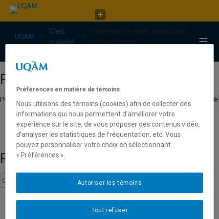
Faculté de communication
C'est
Intervenir par texto auprès des
C'est malade!
UQAM
malade!
jeunes : un nou...
C'est malade!
Répertoire
Préférences en matière de témoins
POUR TROUVER UN CHERCHEUR EXPERT EN JEUNESSE DU RÉSEAU DE
Nous utilisons des témoins (cookies) afin de collecter des
L’UNIVERSITÉ DU QUÉBEC.
informations qui nous permettent d’améliorer votre
expérience sur le site, de vous proposer des contenus vidéo,
d’analyser les statistiques de fréquentation, etc. Vous
pouvez personnaliser votre choix en sélectionnant
Recherche
« Préférences ».
Autoriser les témoins
messagerie texte
Tout refuser