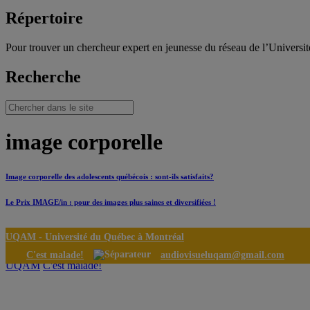
Répertoire
Pour trouver un chercheur expert en jeunesse du réseau de l’Universi
Recherche
image corporelle
Image corporelle des adolescents québécois : sont-ils satisfaits?
Le Prix IMAGE/in : pour des images plus saines et diversifiées !
UQAM -
Université du Québec à Montréal
C'est malade!
audiovisueluqam@gmail.com
UQAM
C'est malade!