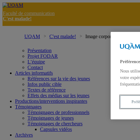
Faculté de communication
C'est malade!
UQAM
C'est malade!
Image corporelle des adolesc
Présentation
Projet FODAR
L’équipe
Préférence
Contact
Nous utilis
Articles informatifs
votre expér
Références sur la vie des jeunes
Infos public cible
fréquentati
Textes de référence
Effets des médias sur les jeunes
Productions/interventions inspirantes
Préf
Témoignages
Témoignages de professionnels
Témoignages de jeunes
Témoignages de chercheurs
Capsules vidéos
Archives