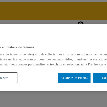
ents québécois : sont-ils satisfaits?
A
À propos
s en matière de témoins
ons des témoins (cookies) afin de collecter des informations qui nous permetten
ience sur le site, de vous proposer des contenus vidéo, d’analyser les statistique
on, etc. Vous pouvez personnaliser votre choix en sélectionnant « Préférences ».
érences
Autoriser les témoins
Tout