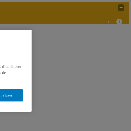
C'est malade!
ccueil
t d’améliorer
s de
 refuser