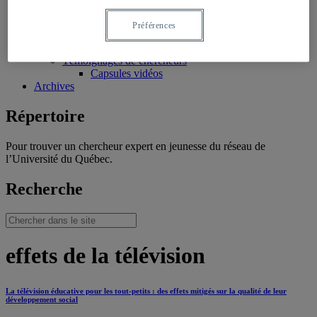
Productions/interventions inspirantes
Témoignages
Préférences
Témoignages de professionnels
Témoignages de jeunes
Témoignages de chercheurs
Capsules vidéos
Archives
Répertoire
Pour trouver un chercheur expert en jeunesse du réseau de
l’Université du Québec.
Recherche
effets de la télévision
La télévision éducative pour les tout-petits : des effets mitigés sur la qualité de leur
développement social