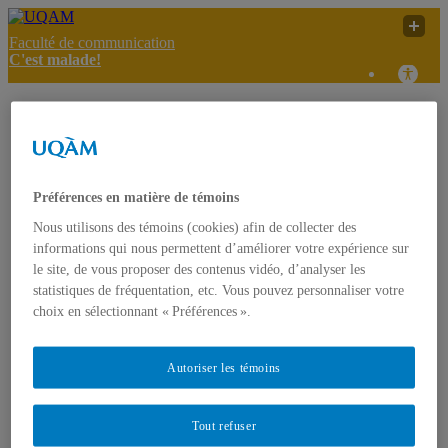
Faculté de communication
C'est malade!
La télévision éducative
pour les tout-petits : des
C'est
UQAM
effets mitigés sur la
malade!
qualité de leur
développement social
Préférences en matière de témoins
Nous utilisons des témoins (cookies) afin de collecter des
C'est malade!
informations qui nous permettent d’améliorer votre expérience sur
Accueil
le site, de vous proposer des contenus vidéo, d’analyser les
À propos
statistiques de fréquentation, etc. Vous pouvez personnaliser votre
Présentation
choix en sélectionnant « Préférences ».
Projet FODAR
L’équipe
Contact
Autoriser les témoins
Articles informatifs
Références sur la vie des jeunes
Infos public cible
Textes de référence
Tout refuser
Effets des médias sur les jeunes