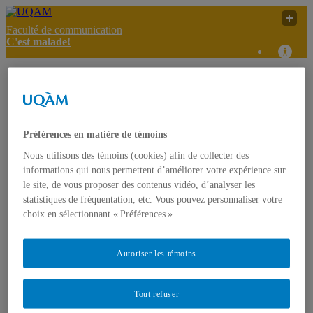
Faculté de communication
C'est malade!
La télévision éducative
pour les tout-petits : des
C'est
UQAM
effets mitigés sur la
malade!
qualité de leur
développement social
Préférences en matière de témoins
Nous utilisons des témoins (cookies) afin de collecter des
C'est malade!
informations qui nous permettent d’améliorer votre expérience sur
Accueil
le site, de vous proposer des contenus vidéo, d’analyser les
À propos
statistiques de fréquentation, etc. Vous pouvez personnaliser votre
Présentation
choix en sélectionnant « Préférences ».
Projet FODAR
L’équipe
Contact
Autoriser les témoins
Articles informatifs
Références sur la vie des jeunes
Infos public cible
Tout refuser
Textes de référence
Effets des médias sur les jeunes