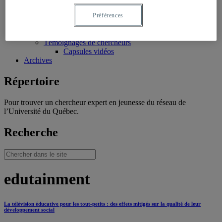
Productions/interventions inspirantes
Témoignages
Préférences
Témoignages de professionnels
Témoignages de jeunes
Témoignages de chercheurs
Capsules vidéos
Archives
Répertoire
Pour trouver un chercheur expert en jeunesse du réseau de
l’Université du Québec.
Recherche
edutainment
La télévision éducative pour les tout-petits : des effets mitigés sur la qualité de leur
développement social