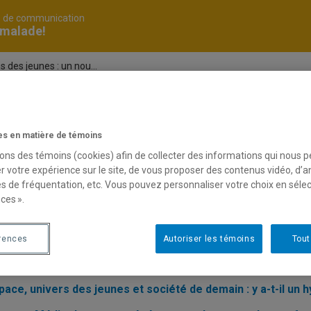
é de communication
 malade!
s des jeunes : un nou...
férence
s en matière de témoins
sons des témoins (cookies) afin de collecter des informations qui nous 
r votre expérience sur le site, de vous proposer des contenus vidéo, d’a
ir par texto auprès des jeunes : un nouveau mode d’interve
es de fréquentation, etc. Vous pouvez personnaliser votre choix en séle
 des séries sur Internet: qu’est-ce que ça change finalem
ces ».
lade! est de retour !
rences
Autoriser les témoins
Tout
rence Children, Youth & Media : un rendez-vous à ne pas 
!
ace, univers des jeunes et société de demain : y a-t-il un h