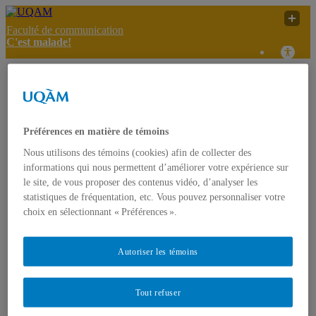
Faculté de communication
C'est malade!
Lancement d’une
nouvelle vitrine portant
C'est
UQAM
sur les enfants de 0 à 5
malade!
ans et leurs milieux de
Préférences en matière de témoins
vie
Nous utilisons des témoins (cookies) afin de collecter des
C'est malade!
informations qui nous permettent d’améliorer votre expérience sur
le site, de vous proposer des contenus vidéo, d’analyser les
Accueil
statistiques de fréquentation, etc. Vous pouvez personnaliser votre
À propos
Présentation
choix en sélectionnant « Préférences ».
Projet FODAR
L’équipe
Contact
Autoriser les témoins
Articles informatifs
Références sur la vie des jeunes
Infos public cible
Tout refuser
Textes de référence
Effets des médias sur les jeunes