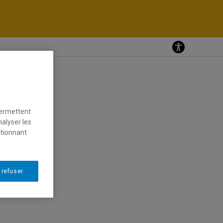
permettent
nalyser les
ctionnant
 refuser