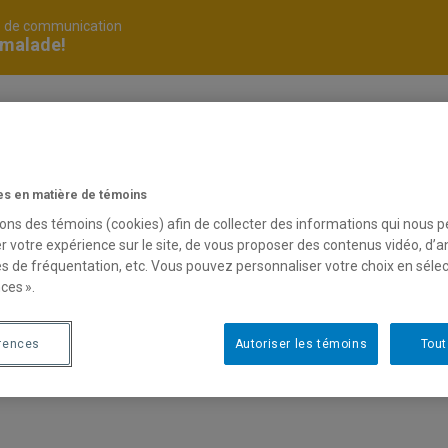
é de communication
 malade!
ivertir
s en matière de témoins
sons des témoins (cookies) afin de collecter des informations qui nous 
r votre expérience sur le site, de vous proposer des contenus vidéo, d’a
oulin à idée
es de fréquentation, etc. Vous pouvez personnaliser votre choix en séle
ces ».
ir
rences
Autoriser les témoins
Tout