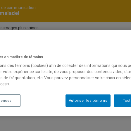
é de communication
 malade!
s images plus saines ...
icité
s en matière de témoins
sons des témoins (cookies) afin de collecter des informations qui nous 
r votre expérience sur le site, de vous proposer des contenus vidéo, d’a
IMAGE/in : pour des images plus saines et diversifiées !
es de fréquentation, etc. Vous pouvez personnaliser votre choix en séle
niques de marketing orientées vers les jeunes sur Interne
ces ».
rences
Autoriser les témoins
Tout