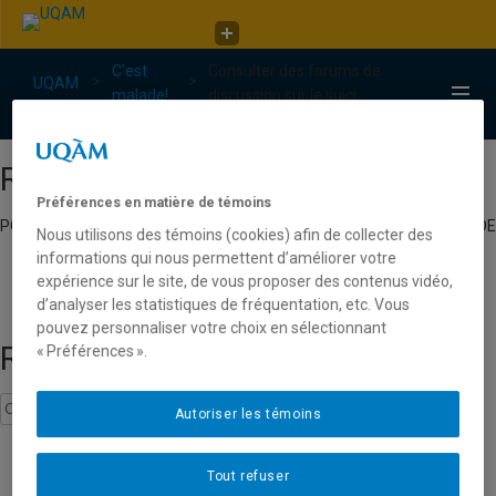
Faculté de communication
C'est
Consulter des forums de
C'est malade!
UQAM
malade!
discussion sur le suici...
C'est malade!
Répertoire
Préférences en matière de témoins
POUR TROUVER UN CHERCHEUR EXPERT EN JEUNESSE DU RÉSEAU DE
Nous utilisons des témoins (cookies) afin de collecter des
L’UNIVERSITÉ DU QUÉBEC.
informations qui nous permettent d’améliorer votre
expérience sur le site, de vous proposer des contenus vidéo,
d’analyser les statistiques de fréquentation, etc. Vous
pouvez personnaliser votre choix en sélectionnant
Recherche
« Préférences ».
Autoriser les témoins
détresse psychologique
Tout refuser