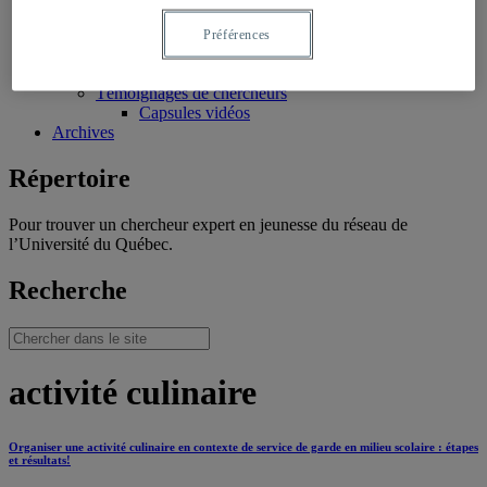
Productions/interventions inspirantes
Témoignages
Préférences
Témoignages de professionnels
Témoignages de jeunes
Témoignages de chercheurs
Capsules vidéos
Archives
Répertoire
Pour trouver un chercheur expert en jeunesse du réseau de
l’Université du Québec.
Recherche
activité culinaire
Organiser une activité culinaire en contexte de service de garde en milieu scolaire : étapes
et résultats!