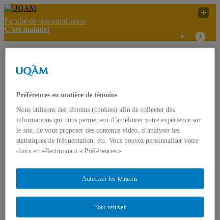
Faculté de communication
C'est malade!
Organiser une activité
culinaire en contexte de
C'est
UQAM
service de garde en
malade!
milieu scolaire : étapes et
résultats!
Préférences en matière de témoins
Nous utilisons des témoins (cookies) afin de collecter des
C'est malade!
informations qui nous permettent d’améliorer votre expérience sur
Accueil
le site, de vous proposer des contenus vidéo, d’analyser les
À propos
statistiques de fréquentation, etc. Vous pouvez personnaliser votre
Présentation
choix en sélectionnant « Préférences ».
Projet FODAR
L’équipe
Contact
Autoriser les témoins
Articles informatifs
Références sur la vie des jeunes
Infos public cible
Tout refuser
Textes de référence
Effets des médias sur les jeunes