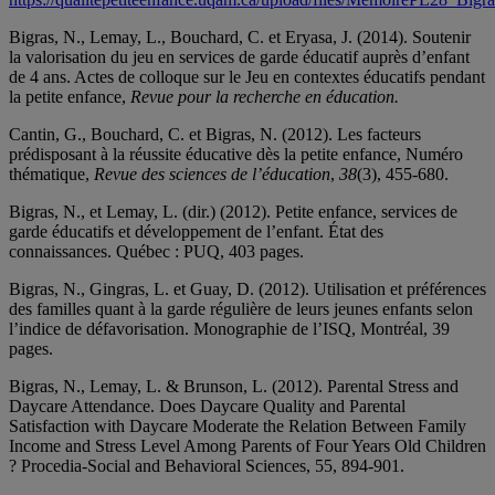
Bigras, N., Lemay, L., Bouchard, C. et Eryasa, J. (2014). Soutenir
la valorisation du jeu en services de garde éducatif auprès d’enfant
de 4 ans. Actes de colloque sur le Jeu en contextes éducatifs pendant
la petite enfance,
Revue pour la recherche en éducation.
Cantin, G., Bouchard, C. et Bigras, N. (2012). Les facteurs
prédisposant à la réussite éducative dès la petite enfance, Numéro
thématique,
Revue des sciences de l’éducation
,
38
(3), 455-680.
Bigras, N., et Lemay, L. (dir.) (2012). Petite enfance, services de
garde éducatifs et développement de l’enfant. État des
connaissances. Québec : PUQ, 403 pages.
Bigras, N., Gingras, L. et Guay, D. (2012). Utilisation et préférences
des familles quant à la garde régulière de leurs jeunes enfants selon
l’indice de défavorisation. Monographie de l’ISQ, Montréal, 39
pages.
Bigras, N., Lemay, L. & Brunson, L. (2012). Parental Stress and
Daycare Attendance. Does Daycare Quality and Parental
Satisfaction with Daycare Moderate the Relation Between Family
Income and Stress Level Among Parents of Four Years Old Children
? Procedia-Social and Behavioral Sciences, 55, 894-901.