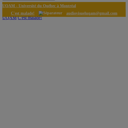
UQAM -
Université du Québec à Montréal
C'est malade!
audiovisueluqam@gmail.com
UQAM
C'est malade!