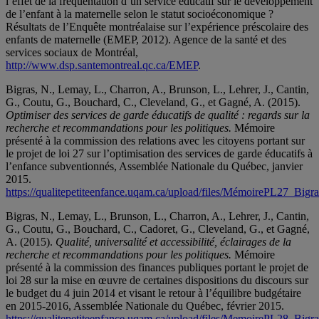
l’effet de la fréquentation d’un service éducatif sur le développement
de l’enfant à la maternelle selon le statut socioéconomique ?
Résultats de l’Enquête montréalaise sur l’expérience préscolaire des
enfants de maternelle (EMEP, 2012). Agence de la santé et des
services sociaux de Montréal,
http://www.dsp.santemontreal.qc.ca/EMEP
.
Bigras, N., Lemay, L., Charron, A., Brunson, L., Lehrer, J., Cantin,
G., Coutu, G., Bouchard, C., Cleveland, G., et Gagné, A. (2015).
Optimiser des services de garde éducatifs de qualité : regards sur la
recherche et recommandations pour les politiques.
Mémoire
présenté à la commission des relations avec les citoyens portant sur
le projet de loi 27 sur l’optimisation des services de garde éducatifs à
l’enfance subventionnés, Assemblée Nationale du Québec, janvier
2015.
https://qualitepetiteenfance.uqam.ca/upload/files/MémoirePL27_Bi
Bigras, N., Lemay, L., Brunson, L., Charron, A., Lehrer, J., Cantin,
G., Coutu, G., Bouchard, C., Cadoret, G., Cleveland, G., et Gagné,
A. (2015).
Qualité, universalité et accessibilité, éclairages de la
recherche et recommandations pour les politiques.
Mémoire
présenté à la commission des finances publiques portant le projet de
loi 28 sur la mise en œuvre de certaines dispositions du discours sur
le budget du 4 juin 2014 et visant le retour à l’équilibre budgétaire
en 2015-2016, Assemblée Nationale du Québec, février 2015.
https://qualitepetiteenfance.uqam.ca/upload/files/MemoirePL28_Big