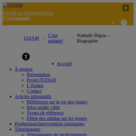
Faculté de communication
C'est malade!
C'est
Nathalie Bigras –
UQAM
malade!
Biographie
C'est malade!
Accueil
À propos
Présentation
Projet FODAR
L’équipe
Contact
Articles informatifs
Références sur la vie des jeunes
Infos public cible
Textes de référence
Effets des médias sur les jeunes
Productions/interventions inspirantes
Témoignages
Témoignages de professionnels