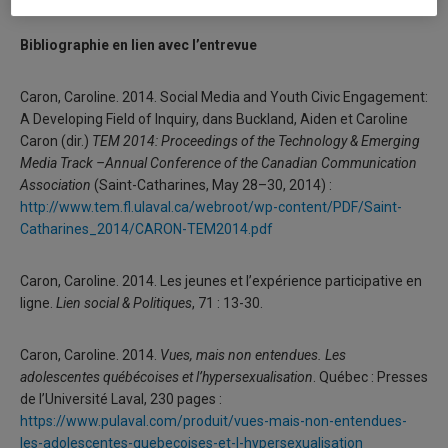
Bibliographie en lien avec l’entrevue
Caron, Caroline. 2014. Social Media and Youth Civic Engagement:
A Developing Field of Inquiry, dans Buckland, Aiden et Caroline
Caron (dir.)
TEM 2014: Proceedings of the Technology & Emerging
Media Track –Annual Conference of the Canadian Communication
Association
(Saint-Catharines, May 28–30, 2014) :
http://www.tem.fl.ulaval.ca/webroot/wp-content/PDF/Saint-
Catharines_2014/CARON-TEM2014.pdf
Caron, Caroline. 2014. Les jeunes et l’expérience participative en
ligne.
Lien social & Politiques
, 71 : 13-30.
Caron, Caroline. 2014.
Vues, mais non entendues. Les
adolescentes québécoises et l’hypersexualisation
. Québec : Presses
de l’Université Laval, 230 pages :
https://www.pulaval.com/produit/vues-mais-non-entendues-
les-adolescentes-quebecoises-et-l-hypersexualisation