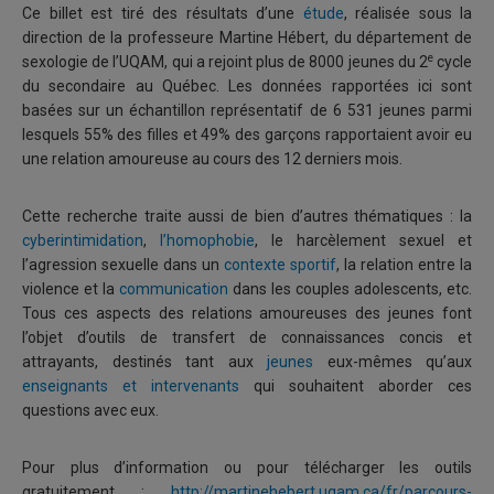
Ce billet est tiré des résultats d’une
étude
, réalisée sous la
direction de la professeure Martine Hébert, du département de
e
sexologie de l’UQAM, qui a rejoint plus de 8000 jeunes du 2
cycle
du secondaire au Québec. Les données rapportées ici sont
basées sur un échantillon représentatif de 6 531 jeunes parmi
lesquels 55% des filles et 49% des garçons rapportaient avoir eu
une relation amoureuse au cours des 12 derniers mois.
Cette recherche traite aussi de bien d’autres thématiques : la
cyberintimidation
,
l’homophobie
, le harcèlement sexuel et
l’agression sexuelle dans un
contexte sportif
, la relation entre la
violence et la
communication
dans les couples adolescents, etc.
Tous ces aspects des relations amoureuses des jeunes font
l’objet d’outils de transfert de connaissances concis et
attrayants, destinés tant aux
jeunes
eux-mêmes qu’aux
enseignants et intervenants
qui souhaitent aborder ces
questions avec eux.
Pour plus d’information ou pour télécharger les outils
gratuitement :
http://martinehebert.uqam.ca/fr/parcours-