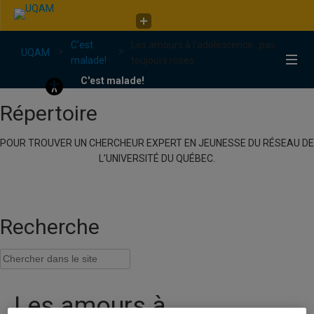
Faculté de communication
C'est
Les amours à l’adolescence : pas
C'est malade!
UQAM
malade!
toujours roses...
C'est malade!
Répertoire
POUR TROUVER UN CHERCHEUR EXPERT EN JEUNESSE DU RÉSEAU DE
L’UNIVERSITÉ DU QUÉBEC.
Recherche
Les amours à