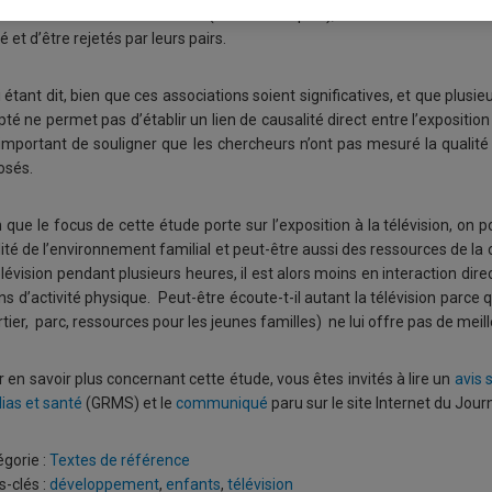
moins bons résultats scolaires (mathématiques), de moins bonnes habit
é et d’être rejetés par leurs pairs.
 étant dit, bien que ces associations soient significatives, et que plusie
té ne permet pas d’établir un lien de causalité direct entre l’exposition 
important de souligner que les chercheurs n’ont pas mesuré la qualité
osés.
 que le focus de cette étude porte sur l’exposition à la télévision, on po
ité de l’environnement familial et peut-être aussi des ressources de l
élévision pendant plusieurs heures, il est alors moins en interaction dire
s d’activité physique. Peut-être écoute-t-il autant la télévision parc
tier, parc, ressources pour les jeunes familles) ne lui offre pas de m
 en savoir plus concernant cette étude, vous êtes invités à lire un
avis 
ias et santé
(GRMS) et le
communiqué
paru sur le site Internet du Jou
gorie :
Textes de référence
-clés :
développement
,
enfants
,
télévision