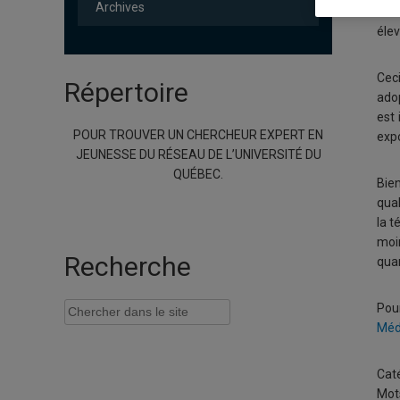
Archives
de 
élev
Ceci
Répertoire
adop
est 
POUR TROUVER UN CHERCHEUR EXPERT EN
exp
JEUNESSE DU RÉSEAU DE L’UNIVERSITÉ DU
QUÉBEC.
Bien
qual
la t
moin
Recherche
quar
Pour
Méd
Caté
Mots