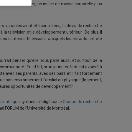
udes alimentaires, un indice de masse corporelle plus
urs variables aient été contrôlées, le devis de recherche
à la télévision et le développement ultérieur. De plus, il
 des contenus télévisuels auxquels les enfants ont été
urrait penser qu’elle nous parle aussi, et surtout, de la
a communauté. En effet, si un jeune enfant est exposé à
cte avec ses parents, avec ses pairs et il fait forcément
e que son environnement familial ou physique (logement,
eilleures opportunités de développement?
scientifique
synthèse rédigé par le
Groupe de recherche
rnal FORUM de l’Université de Montréal.