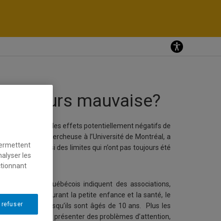
s…toujours mauvaise?
tude portant sur les effets potentiellement négatifs de
nda Pagani, chercheuse à l’Université de Montréal, a
permettent
fique, mais aussi des limites qui n’ont pas toujours été
nalyser les
ctionnant
 1314 enfants québécois indiquent des associations,
à la télévision durant la petite enfance et la santé, le
 refuser
l des enfants lorsqu’ils sont âgés de 10 ans. Plus les
ont des risques de présenter des problèmes d’attention,