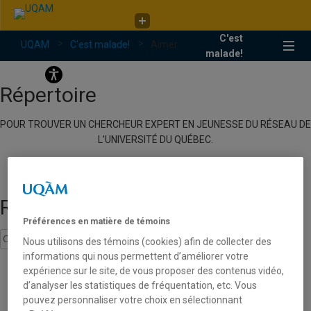
Faculté de communication
C'est
UQAM
C'est malade!
Aimer
C'est malade!
malade!
Répertoire
POUR TROUVER UN CHERCHEUR EXPERT EN JEUNESSE DU RÉSEAU DE
L’UNIVERSITÉ DU QUÉBEC.
Recherche
Préférences en matière de témoins
Nous utilisons des témoins (cookies) afin de collecter des
informations qui nous permettent d’améliorer votre
expérience sur le site, de vous proposer des contenus vidéo,
Aimer
d’analyser les statistiques de fréquentation, etc. Vous
pouvez personnaliser votre choix en sélectionnant