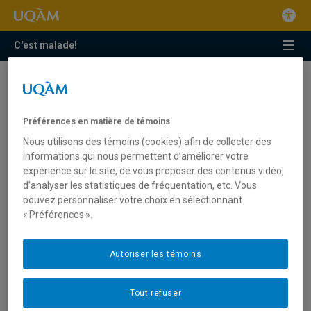
C'est malade!
websérie
Regarder des séries sur Internet: qu’est-ce que ça
Préférences en matière de témoins
change finalement?
Nous utilisons des témoins (cookies) afin de collecter des
informations qui nous permettent d’améliorer votre
SKINS, une web série pour public adolescent, qui
expérience sur le site, de vous proposer des contenus vidéo,
accorde une place nouvelle à l’usage des drogues
et des médicaments
d’analyser les statistiques de fréquentation, etc. Vous
pouvez personnaliser votre choix en sélectionnant
Toui Toui et ses amis : à la fois divertissant et
« Préférences ».
enrichissant
Autoriser les témoins
Tout refuser