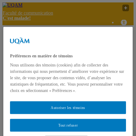
Faculté de communication
C'est malade!
Moijagis.com : un site
C'est
UQAM
pour démystifier
malade!
l’intimidation
Préférences en matière de témoins
C'est malade!
Nous utilisons des témoins (cookies) afin de collecter des
Accueil
informations qui nous permettent d’améliorer votre expérience sur
À propos
le site, de vous proposer des contenus vidéo, d’analyser les
Présentation
statistiques de fréquentation, etc. Vous pouvez personnaliser votre
Projet FODAR
choix en sélectionnant « Préférences ».
L’équipe
Contact
Articles informatifs
Références sur la vie des jeunes
Autoriser les témoins
Infos public cible
Textes de référence
Effets des médias sur les jeunes
Tout refuser
Productions/interventions inspirantes
Témoignages