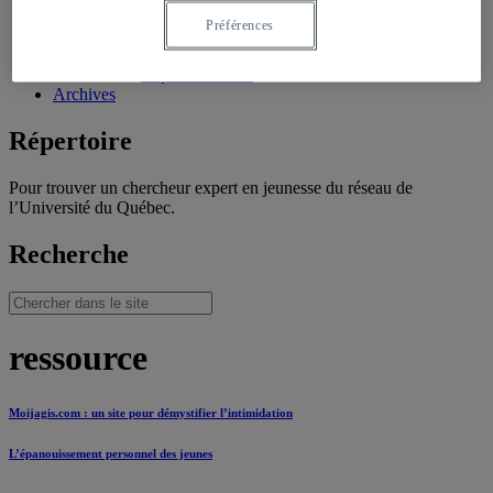
Témoignages de professionnels
Préférences
Témoignages de jeunes
Témoignages de chercheurs
Capsules vidéos
Archives
Répertoire
Pour trouver un chercheur expert en jeunesse du réseau de
l’Université du Québec.
Recherche
ressource
Moijagis.com : un site pour démystifier l’intimidation
L’épanouissement personnel des jeunes