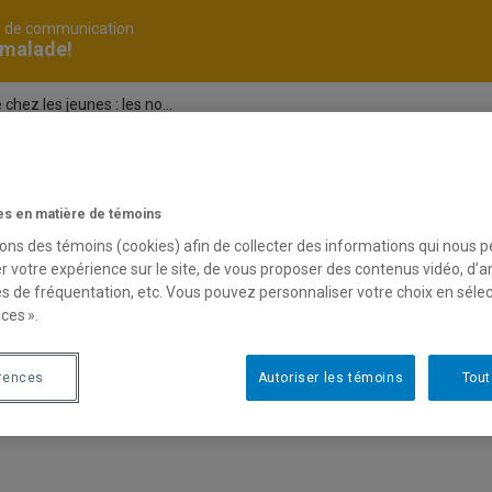
é de communication
 malade!
ez les jeunes : les no...
elles technologies
s en matière de témoins
sons des témoins (cookies) afin de collecter des informations qui nous 
r votre expérience sur le site, de vous proposer des contenus vidéo, d’a
tion de myopie chez les jeunes : les nouvelles technologi
es de fréquentation, etc. Vous pouvez personnaliser votre choix en séle
ces ».
rences
Autoriser les témoins
Tout