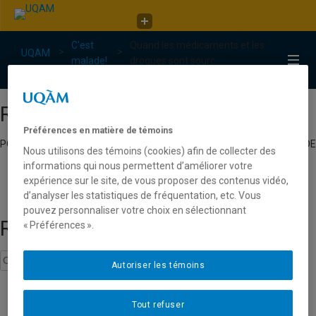
Faculté de communication
C'est
Quand les médicaments et les
C'est malade!
UQAM
malade!
drogues sont sourc...
C'est malade!
Répertoire
Préférences en matière de témoins
POUR TROUVER UN CHERCHEUR EXPERT EN JEUNESSE DU RÉSEAU DE
Nous utilisons des témoins (cookies) afin de collecter des
L’UNIVERSITÉ DU QUÉBEC.
informations qui nous permettent d’améliorer votre
expérience sur le site, de vous proposer des contenus vidéo,
d’analyser les statistiques de fréquentation, etc. Vous
pouvez personnaliser votre choix en sélectionnant
Recherche
« Préférences ».
Autoriser les témoins
médicaments
Tout refuser