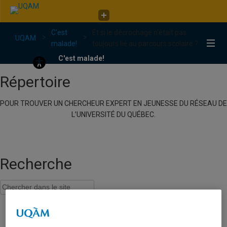
Faculté de communication
C'est
Et si le décrochage n’était pas
C'est malade!
UQAM
malade!
toujours lié au parcours scolaire ?
C'est malade!
Répertoire
POUR TROUVER UN CHERCHEUR EXPERT EN JEUNESSE DU RÉSEAU DE
L’UNIVERSITÉ DU QUÉBEC.
Recherche
Et si le décrochage