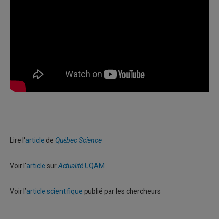
Lire l'
article
de
Québec Science
Voir l'
article
sur
Actualité
UQAM
Voir l’
article scientifique
publié par les chercheurs