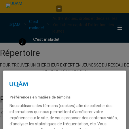
Faculté de communication
Authentiques, drôles et décalés : les
C'est malade!
C'est
UQAM
YouTubers captent l’attention des
malade!
jeunes
C'est malade!
Répertoire
POUR TROUVER UN CHERCHEUR EXPERT EN JEUNESSE DU RÉSEAU DE
L’UNIVERSITÉ DU QUÉBEC.
Recherche
Préférences en matière de témoins
Nous utilisons des témoins (cookies) afin de collecter des
informations qui nous permettent d’améliorer votre
expérience sur le site, de vous proposer des contenus vidéo,
d’analyser les statistiques de fréquentation, etc. Vous