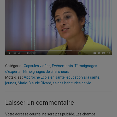
Catégorie :
Capsules vidéos
,
Evénements
,
Témoignages
d'experts
,
Témoignages de chercheurs
Mots-clés :
Approche École en santé
,
éducation à la santé
,
jeunes
,
Marie-Claude Rivard
,
saines habitudes de vie
Laisser un commentaire
Votre adresse courriel ne sera pas publiée.
Les champs