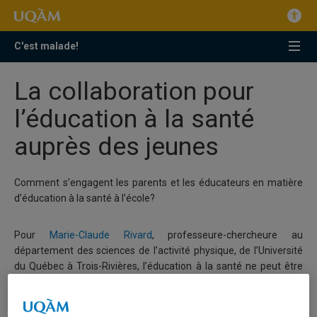
C'est malade!
La collaboration pour
l’éducation à la santé
auprès des jeunes
Comment s’engagent les parents et les éducateurs en matière
d’éducation à la santé à l’école?
Pour
Marie-Claude Rivard
, professeure-chercheure au
département des sciences de l’activité physique, de l’Université
du Québec à Trois-Rivières, l’éducation à la santé ne peut être
portée par un seul acteur. Elle doit se réaliser en collaboration
avec la famille, l’école et la communauté. Elle s’est intéressée à
l’approche
École en santé
dans le cadre d’une recherche