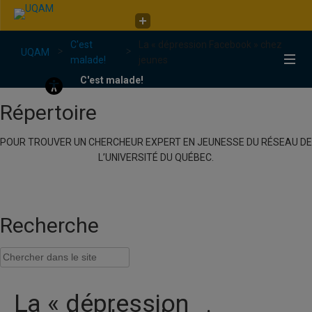
Faculté de communication
C'est
La « dépression Facebook » chez
C'est malade!
UQAM
malade!
jeunes
C'est malade!
Répertoire
POUR TROUVER UN CHERCHEUR EXPERT EN JEUNESSE DU RÉSEAU DE
L’UNIVERSITÉ DU QUÉBEC.
Recherche
La « dépression