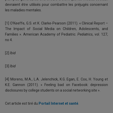
devraient être utilisés pour combattre les préjugés concernant
les maladies mentales.
[1] O’Keeffe, G.S. et K. Clarke-Pearson (2011). « Clinical Report –
The Impact of Social Media on Children, Adolescents, and
Families ». American Academy of Pediatric.
Pediatrics
, vol. 127,
no 4.
[2]
Ibid
[3]
Ibid
[4] Moreno, M.A., L.A. Jelenchick, K.G. Egan, E. Cox, H. Young et
K.E. Gannon (2011). « Feeling
bad on Facebook: depression
disclosures by college students on a social networking site ».
Cet article est tiré du
Portail Internet et santé
.