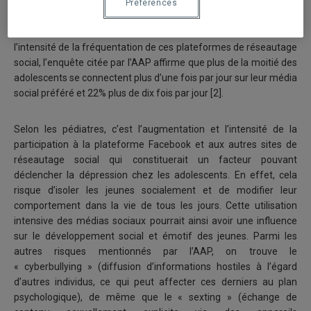
adolescents et pré-adolescents, serait associée à une utilisation
Préférences
intensive des médias sociaux et se manifesterait par des
symptômes classiques liés à la dépression[1]. Pour ce qui est de
l’intensité de la fréquentation de ces plateformes de réseautage
social, l’enquête citée par l’AAP affirme que plus de la moitié des
adolescents se connectent plus d’une fois par jour sur leur média
social préféré et 22% plus de dix fois par jour [2].
Selon les pédiatres, c’est l’augmentation et l’intensité de la
participation à la plateforme Facebook et aux autres sites de
réseautage social qui constituerait un facteur pouvant
déclencher la dépression chez les adolescents. En effet, cela
risque d’isoler les jeunes socialement et de modifier leur
comportement dans la vie de tous les jours. Cette utilisation
intensive des médias sociaux pourrait ainsi avoir une influence
sur le développement social et émotif des jeunes. Parmi les
autres risques mentionnés par l’AAP, on trouve le
« cyberbullying » (diffusion d’informations hostiles à l’égard
d’autres individus, ce qui peut affecter ces derniers au plan
psychologique), de même que le « sexting » (échange de