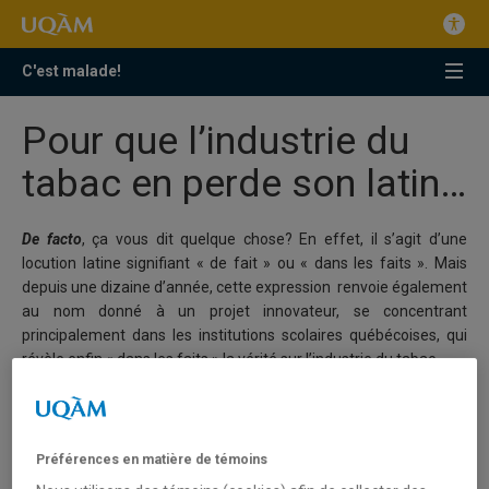
C'est malade!
Pour que l’industrie du
tabac en perde son latin…
De facto
, ça vous dit quelque chose? En effet, il s’agit d’une
locution latine signifiant « de fait » ou « dans les faits ». Mais
depuis une dizaine d’année, cette expression renvoie également
au nom donné à un projet innovateur, se concentrant
principalement dans les institutions scolaires québécoises, qui
révèle enfin « dans les faits » la vérité sur l’industrie du tabac.
Préférences en matière de témoins